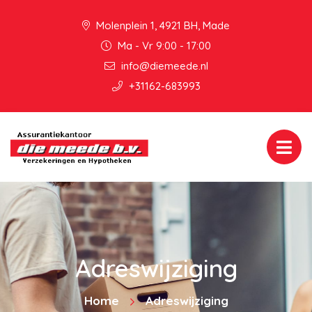
Molenplein 1, 4921 BH, Made
Ma - Vr 9:00 - 17:00
info@diemeede.nl
+31162-683993
Adreswijziging
Home
Adreswijziging