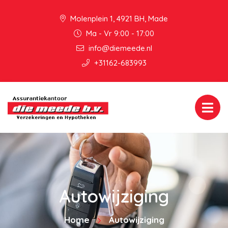
Molenplein 1, 4921 BH, Made
Ma - Vr 9:00 - 17:00
info@diemeede.nl
+31162-683993
Autowijziging
Home
Autowijziging