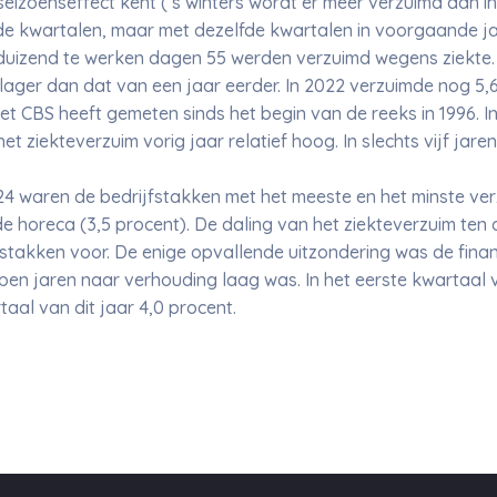
izoenseffect kent (’s winters wordt er meer verzuimd dan in 
 kwartalen, maar met dezelfde kwartalen in voorgaande jar
duizend te werken dagen 55 werden verzuimd wegens ziekte.
s lager dan dat van een jaar eerder. In 2022 verzuimde nog 5
t CBS heeft gemeten sinds het begin van de reeks in 1996. In
 ziekteverzuim vorig jaar relatief hoog. In slechts vijf jare
24 waren de bedrijfstakken met het meeste en het minste ve
de horeca (3,5 procent). De daling van het ziekteverzuim ten
ijfstakken voor. De enige opvallende uitzondering was de fina
open jaren naar verhouding laag was. In het eerste kwartaal
rtaal van dit jaar 4,0 procent.