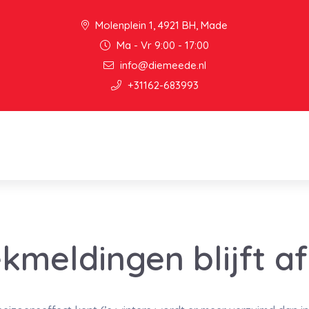
Molenplein 1, 4921 BH, Made
Ma - Vr 9:00 - 17:00
info@diemeede.nl
+31162-683993
ekmeldingen blijft 