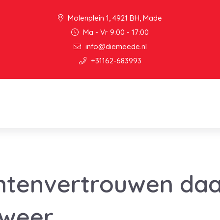
Molenplein 1, 4921 BH, Made
Ma - Vr 9:00 - 17:00
info@diemeede.nl
+31162-683993
tenvertrouwen daa
 weer