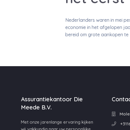
Nederlanders waren in mei pess
economie in het afgelopen j
bereid om grote aankopen te 
Assurantiekantoor Die
Contac
Meede B.V.
Molen
Met onze jarenlange ervaring kijken
+311
wij vakkundig naar uw persoonlijke