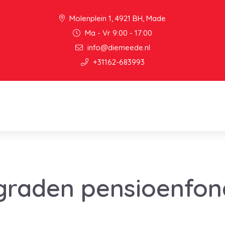
Molenplein 1, 4921 BH, Made
Ma - Vr 9:00 - 17:00
info@diemeede.nl
+31162-683993
raden pensioenfond