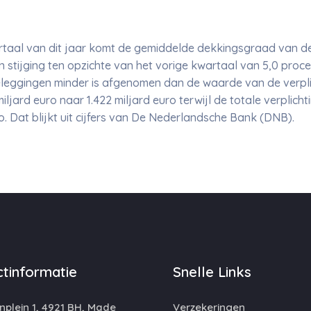
taal van dit jaar komt de gemiddelde dekkingsgraad van d
een stijging ten opzichte van het vorige kwartaal van 5,0 pro
eggingen minder is afgenomen dan de waarde van de verplic
jard euro naar 1.422 miljard euro terwijl de totale verplicht
o. Dat blijkt uit cijfers van De Nederlandsche Bank (DNB).
tinformatie
Snelle Links
plein 1, 4921 BH, Made
Verzekeringen