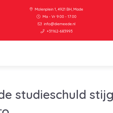
Molenplein 1, 4921 BH, Made
Ma - Vr 9:00 - 17:00
info@diemeede.nl
+31162-683993
e studieschuld stij
ro