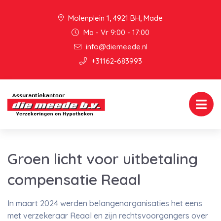
Molenplein 1, 4921 BH, Made
Ma - Vr 9:00 - 17:00
info@diemeede.nl
+31162-683993
Groen licht voor uitbetaling
compensatie Reaal
In maart 2024 werden belangenorganisaties het eens
met verzekeraar Reaal en zijn rechtsvoorgangers over