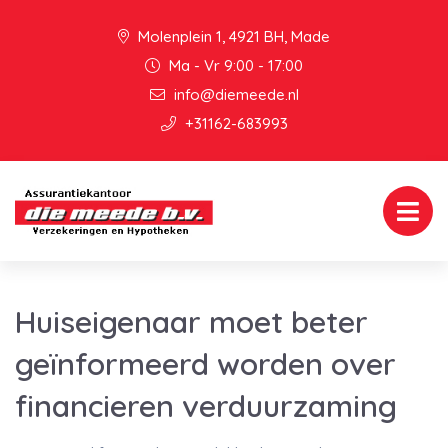
Molenplein 1, 4921 BH, Made
Ma - Vr 9:00 - 17:00
info@diemeede.nl
+31162-683993
Huiseigenaar moet beter
geïnformeerd worden over
financieren verduurzaming