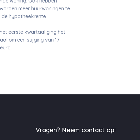
gende woning. Ook hebben
n worden meer huurwoningen te
an de hypotheekrente
het eerste kwartaal ging het
aal om een stijging van 17
euro.
Vragen? Neem contact op!