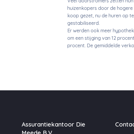
Veel doorstromers zetten hun
huizenkopers door de hogere 
koop gezet, nu de huren op te
gestabiliseerd.
Er werden ook meer hypotheken
om een stijging van 12 procen
procent. De gemiddelde verkoo
Assurantiekantoor Die
Contac
Meede B.V.