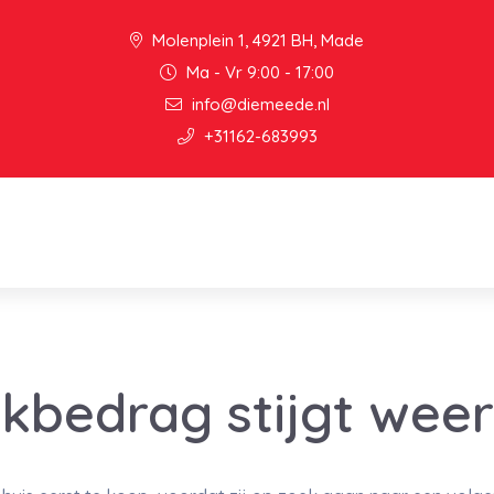
Molenplein 1, 4921 BH, Made
Ma - Vr 9:00 - 17:00
info@diemeede.nl
+31162-683993
kbedrag stijgt weer