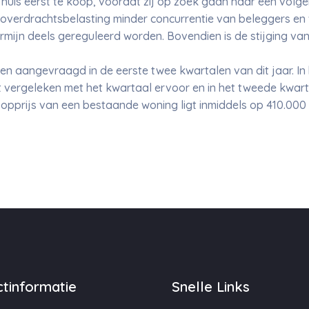
 huis eerst te koop, voordat zij op zoek gaan naar een vol
overdrachtsbelasting minder concurrentie van beleggers e
rmijn deels gereguleerd worden. Bovendien is de stijging v
 aangevraagd in de eerste twee kwartalen van dit jaar. In 
t vergeleken met het kwartaal ervoor en in het tweede kwart
pprijs van een bestaande woning ligt inmiddels op 410.000 
tinformatie
Snelle Links