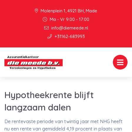
Molenplein 1, 4921 BH, Made
Ma - Vr 9:00 - 17:00
info@diemeede.nl
+31162-683993
Hypotheekrente blijft
langzaam dalen
De rentevaste periode van twintig jaar met NHG heeft
nu een rente van gemiddeld 4,19 procent in plaats van