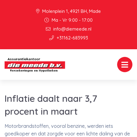
Molenplein 1, 4921 BH, Made
Ma - Vr 9:00 - 17:00
info@diemeede.nl
+31162-683993
Inflatie daalt naar 3,7
procent in maart
Motorbrandstoffen, vooral benzine, werden iets
goedkoper en dat zorgde voor een lichte daling van de