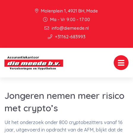
Molenplein 1, 4921 BH, Made
Ma - Vr 9:00 - 17:00
info@diemeede.nl
+31162-683993
Jongeren nemen meer risico
met crypto’s
Uit het onderzoek onder 800 cryptobezitters vanaf 16
jaar, uitgevoerd in opdracht van de AFM, blijkt dat de