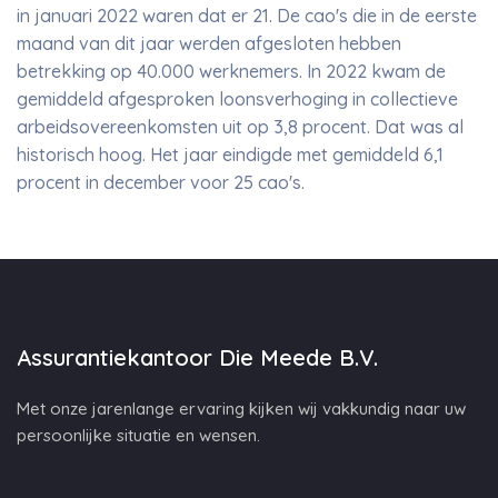
in januari 2022 waren dat er 21. De cao's die in de eerste
maand van dit jaar werden afgesloten hebben
betrekking op 40.000 werknemers. In 2022 kwam de
gemiddeld afgesproken loonsverhoging in collectieve
arbeidsovereenkomsten uit op 3,8 procent. Dat was al
historisch hoog. Het jaar eindigde met gemiddeld 6,1
procent in december voor 25 cao's.
Assurantiekantoor Die Meede B.V.
Met onze jarenlange ervaring kijken wij vakkundig naar uw
persoonlijke situatie en wensen.