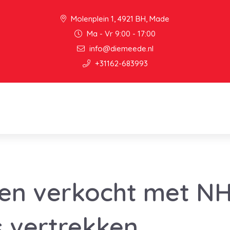
Molenplein 1, 4921 BH, Made
Ma - Vr 9:00 - 17:00
info@diemeede.nl
+31162-683993
zen verkocht met N
 vertrekken