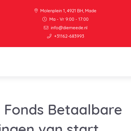
Molenplein 1, 4921 BH, Made
Ma - Vr 9:00 - 17:00
info@diemeede.nl
+31162-683993
 Fonds Betaalbare
ngen van start