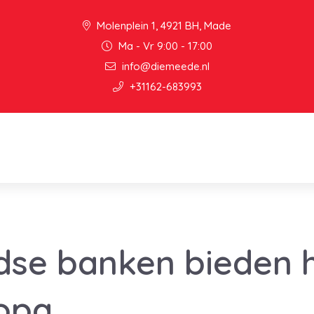
Molenplein 1, 4921 BH, Made
Ma - Vr 9:00 - 17:00
info@diemeede.nl
+31162-683993
dse banken bieden 
opa