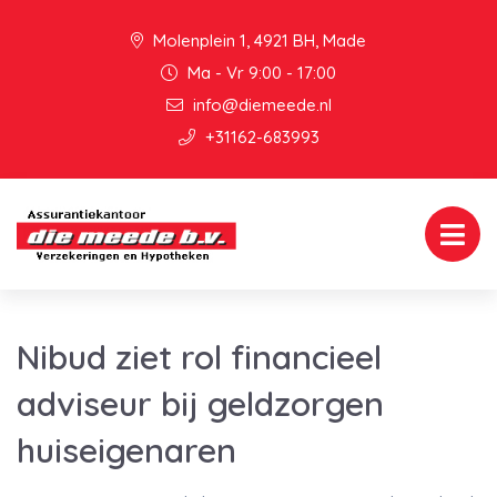
Molenplein 1, 4921 BH, Made
Ma - Vr 9:00 - 17:00
info@diemeede.nl
+31162-683993
Nibud ziet rol financieel
adviseur bij geldzorgen
huiseigenaren