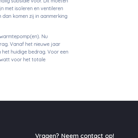
alig subsidie voor. Dit moeten
n met isoleren en ventileren
en dan komen zij in aanmerking
r-warmtepomp(en). Nu
rag. Vanaf het nieuwe jaar
n het huidige bedrag. Voor een
att voor het totale
Vragen? Neem contact op!