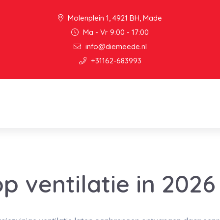
Molenplein 1, 4921 BH, Made
Ma - Vr 9:00 - 17:00
info@diemeede.nl
+31162-683993
p ventilatie in 2026