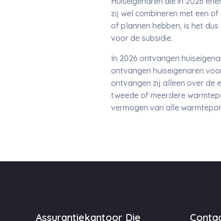
Huiseigenaren die in 2026 ene
zij wel combineren met een of 
of plannen hebben, is het dus 
voor de subsidie.
In 2026 ontvangen huiseigena
ontvangen huiseigenaren voor
ontvangen zij alleen over de 
tweede of meerdere warmtepom
vermogen van alle warmtep
Assurantiekantoor Die
Contac