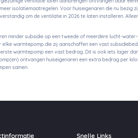
rgiezuinige ventilatie laten aanbrengen ontvangen daar eenm
meer isolatiemaatregelen. Voor huiseigenaren die nu bezig zij
verstandig om de ventilatie in 2026 te laten installeren. Alle
ren minder subsidie op een tweede of meerdere lucht-wate
 elke warmtepomp die zij aanschaffen een vast subsidiebed
eerste warmtepomp een vast bedrag. Dit is ook iets lager da
p(en) ontvangen huiseigenaren een extra bedrag per kilow
ompen samen.
tinformatie
Snelle Links