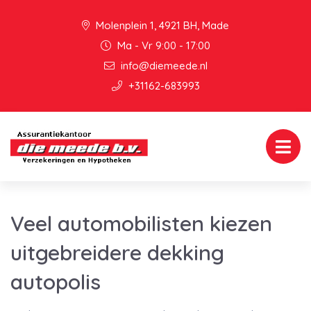
Molenplein 1, 4921 BH, Made
Ma - Vr 9:00 - 17:00
info@diemeede.nl
+31162-683993
Veel automobilisten kiezen
uitgebreidere dekking
autopolis