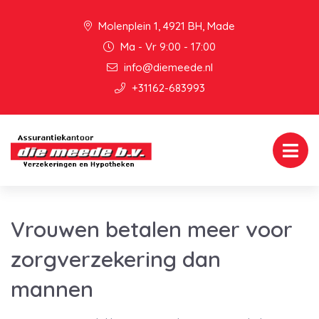
Molenplein 1, 4921 BH, Made
Ma - Vr 9:00 - 17:00
info@diemeede.nl
+31162-683993
Vrouwen betalen meer voor
zorgverzekering dan
mannen