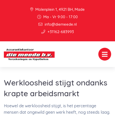
Molenplein 1, 4921 BH, Made
Ma - Vr 9:00 - 17:00
info@diemeede.nl
+31162-683993
Werkloosheid stijgt ondanks
krapte arbeidsmarkt
Hoewel de werkloosheid stijgt, is het percentage
mensen dat ongewild geen werk heeft, nog steeds laag.