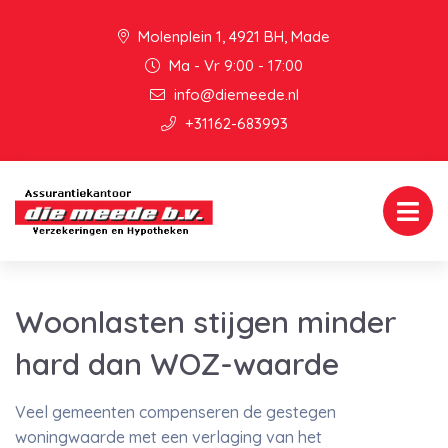
Molenplein 1, 4921 BH, Made
Ma - Vr 9:00 - 17:00
info@diemeede.nl
+31162-683993
Woonlasten stijgen minder
hard dan WOZ-waarde
Veel gemeenten compenseren de gestegen
woningwaarde met een verlaging van het