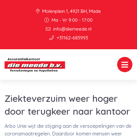
Molenplein 1, 4921 BH, Made
Ma - Vr 9:00 - 17:00
info@diemeede.nl
+31162-683993
Ziekteverzuim weer hoger
door terugkeer naar kantoor
Arbo Unie wijt die stijging aan de versoepelingen van de
coronamaatregelen. Daardoor komen mensen weer