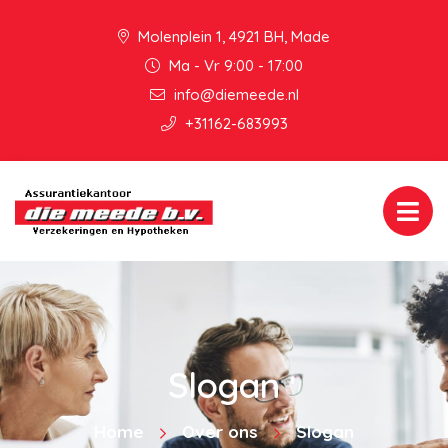
Molenplein 1, 4921 BH, Made
Ma - Vr 9:00 - 17:00
info@diemeede.nl
+31162-683993
Slogan
Home
Over ons
Slogan