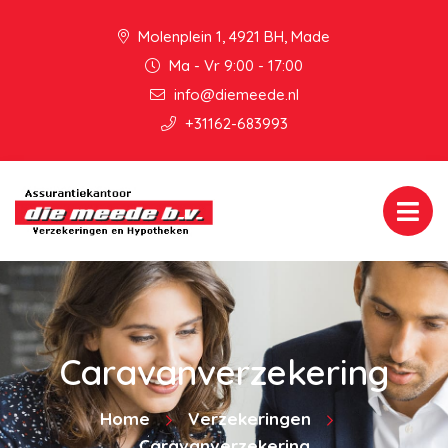
Molenplein 1, 4921 BH, Made
Ma - Vr 9:00 - 17:00
info@diemeede.nl
+31162-683993
Caravanverzekering
Home
Verzekeringen
Caravanverzekering