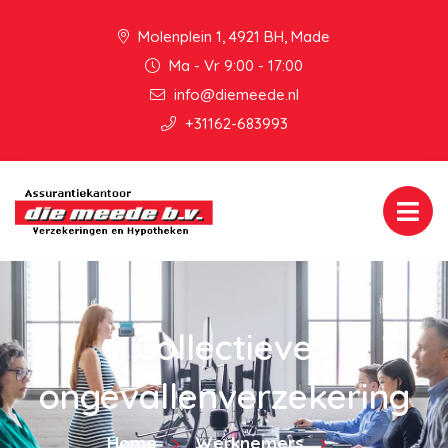
Molenplein 1, 4921 BH, Made
Ma - Vr 9:00 - 17:00
info@diemeede.nl
+31162-683993
Collectieve
ongevallenverzekering
Home
Werknemers