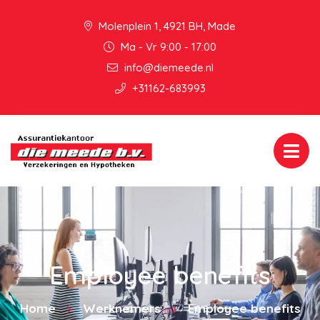
Molenplein 1, 4921 BH, Made
Ma - Vr 9:00 - 17:00
info@diemeede.nl
+31162-683993
Employee benefits
Home
Werknemers
Employee benefits