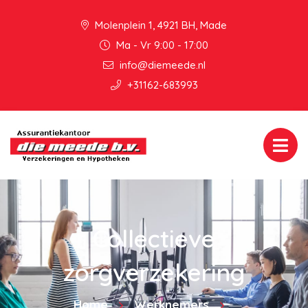
Molenplein 1, 4921 BH, Made
Ma - Vr 9:00 - 17:00
info@diemeede.nl
+31162-683993
Collectieve
zorgverzekering
Home
Werknemers