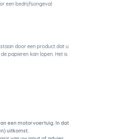
or een bedrijfsongeval
ntstaan door een product dat u
 de papieren kan lopen. Het is
an een motorvoertuig. In dat
) uitkomst.
asis van uw input of advies