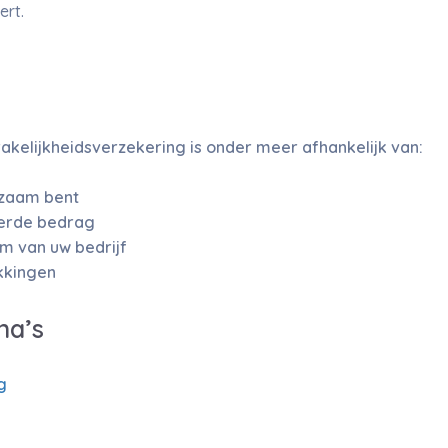
ert.
kelijkheidsverzekering is onder meer afhankelijk van:
kzaam bent
kerde bedrag
m van uw bedrijf
kkingen
na’s
g