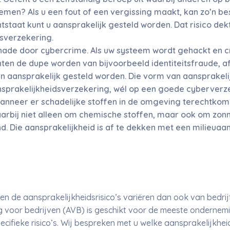
emen? Als u een fout of een vergissing maakt, kan zo’n be
staat kunt u aansprakelijk gesteld worden. Dat risico dek
sverzekering.
chade door cybercrime. Als uw systeem wordt gehackt en 
ten de dupe worden van bijvoorbeeld identiteitsfraude, a
n aansprakelijk gesteld worden. Die vorm van aansprakelij
sprakelijkheidsverzekering, wél op een goede cyberverze
Wanneer er schadelijke stoffen in de omgeving terechtkom
aarbij niet alleen om chemische stoffen, maar ook om zon
d. Die aansprakelijkheid is af te dekken met een milieuaa
n de aansprakelijkheidsrisico’s variëren dan ook van bedrijf
g voor bedrijven (AVB) is geschikt voor de meeste onderne
cifieke risico’s. Wij bespreken met u welke aansprakelijkheid