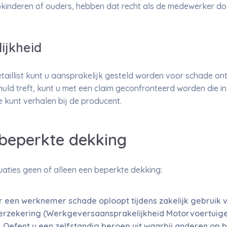
f)kinderen of ouders, hebben dat recht als de medewerker do
ijkheid
etaillist kunt u aansprakelijk gesteld worden voor schade o
uld treft, kunt u met een claim geconfronteerd worden die in
de kunt verhalen bij de producent.
 beperkte dekking
tuaties geen of alleen een beperkte dekking:
 een werknemer schade oploopt tijdens zakelijk gebruik v
rzekering (Werkgeversaansprakelijkheid Motorvoertuigen
 Oefent u een zelfstandig beroep uit waarbij anderen op b