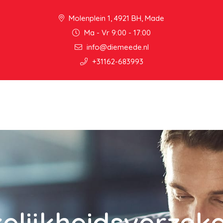
Molenplein 1, 4921 BH, Made
Ma - Vr 9:00 - 17:00
info@diemeede.nl
+31162-683993
elijkheidsverzeke