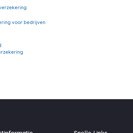
verzekering
ring voor bedrijven
g
erzekering
tinformatie
Snelle Links