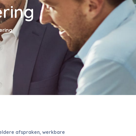
ring
ering
Heldere afspraken, werkbare