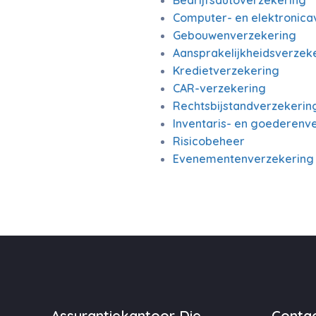
Bedrijfsautoverzekering
Computer- en elektronica
Gebouwenverzekering
Aansprakelijkheidsverzeke
Kredietverzekering
CAR-verzekering
Rechtsbijstandverzekerin
Inventaris- en goederenv
Risicobeheer
Evenementenverzekering
Assurantiekantoor Die
Contac