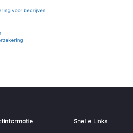
ring voor bedrijven
g
erzekering
tinformatie
Snelle Links