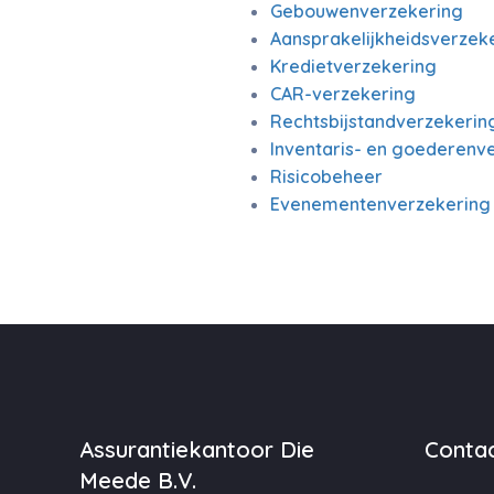
Gebouwenverzekering
Aansprakelijkheidsverzeke
Kredietverzekering
CAR-verzekering
Rechtsbijstandverzekerin
Inventaris- en goederenv
Risicobeheer
Evenementenverzekering
Assurantiekantoor Die
Contac
Meede B.V.